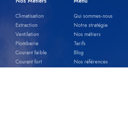
Nos Métiers
Menu
Climatisation
Qui sommes-nous
Extraction
Notre stratégie
Ventilation
Nos métiers
Plomberie
Tarifs
Courant faible
Blog
Courant fort
Nos références
Recrutement
Contact
Contactez-nous
112 Av. de Paris, 94300 Vincennes
01 83 90 70 90
info@milair.fr